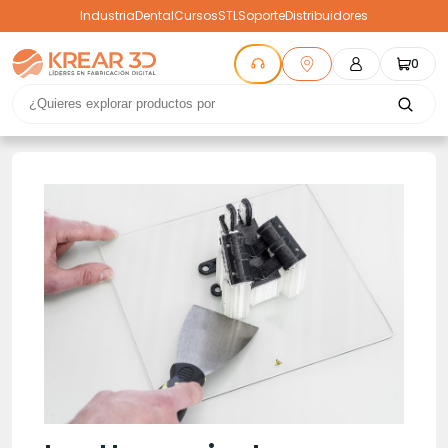
Industria
Dental
Cursos
STL
Soporte
Distribuidores
0