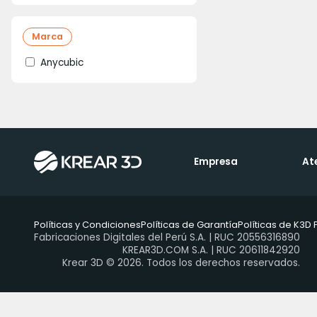
Marca
Anycubic
Empresa
At
Políticas y Condiciones
Políticas de Garantía
Políticas de K3D 
Fabricaciones Digitales del Perú S.A. | RUC 20556316890
KREAR3D.COM S.A. | RUC 20611842920
Krear 3D © 2026. Todos los derechos reservados.