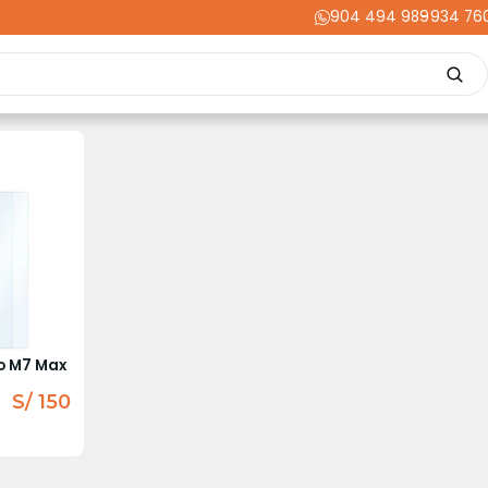
904 494 989
-
934 76
Repuestos
Upgrades
Herramientas
Acabados
Cortador
ming
Energía
Dental
Industria
Liquidaciones
PRIME
o M7 Max
S/ 150