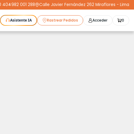
0 404
-
982 001 288
Calle Javier Fernández 262 Miraflores - Lima
Asistente IA
Rastrear Pedidos
Acceder
0
as Láser
Plotters
CNC
Escáneres 3D
Moldeo
K3D
Compra Segura
Cursos
STL
Protect+