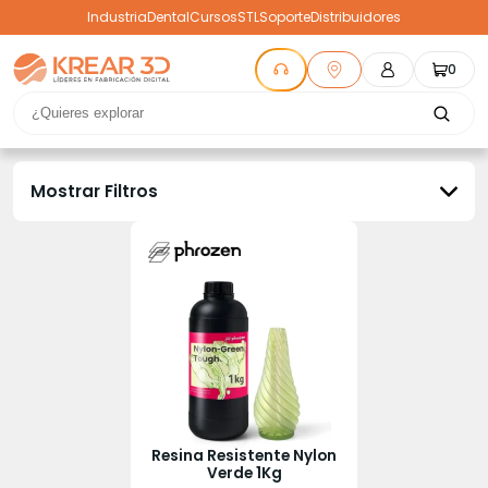
Industria
Dental
Cursos
STL
Soporte
Distribuidores
0
Mostrar Filtros
Resina Resistente Nylon
Verde 1Kg