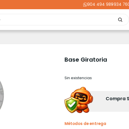
904 494 989
-
934 76
Repuestos
Upgrades
Herramientas
Acabados
Cortador
ming
Energía
Dental
Industria
Liquidaciones
PRIME
Base Giratoria
Sin existencias
Compra Se
Métodos de entrega