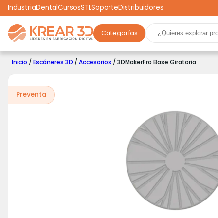
Industria
Dental
Cursos
STL
Soporte
Distribuidores
Categorías
Marcas
Impresoras 3D
Filamentos
Resinas
Inicio
/
Escáneres 3D
/
Accesorios
/ 3DMakerPro Base Giratoria
Robótica
Scooters
Drones
Realidad Virtual
Ga
Preventa