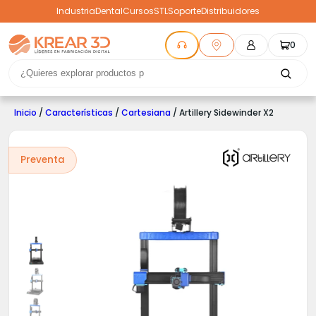
Industria
Dental
Cursos
STL
Soporte
Distribuidores
0
Inicio
/
Características
/
Cartesiana
/ Artillery Sidewinder X2
Preventa