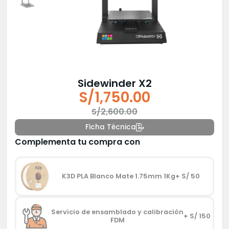
Sidewinder X2
S/
1,750.00
El
El
S/
2,600.00
precio
precio
Ficha Técnica
original
actual
Complementa tu compra con
era:
es:
S/2,600.00.
S/1,750.00.
K3D PLA Blanco Mate 1.75mm 1Kg
+ S/ 50
Servicio de ensamblado y calibración
+ S/ 150
FDM