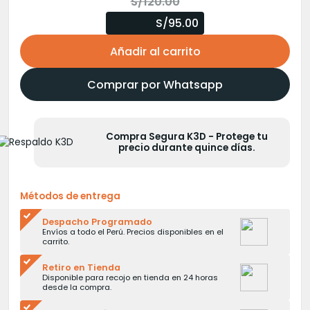
El
El
S/
120.00
precio
precio
S/95.00
original
actual
Añadir al carrito
era:
es:
S/120.00.
S/100.00.
Comprar por Whatsapp
Compra Segura K3D - Protege tu
precio durante quince días.
Métodos de entrega
Despacho Programado
Envíos a todo el Perú. Precios disponibles en el
carrito.
Retiro en Tienda
Disponible para recojo en tienda en 24 horas
desde la compra.