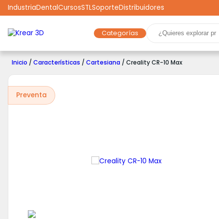
Industria
Dental
Cursos
STL
Soporte
Distribuidores
Categorías
Marcas
Impresoras 3D
Filamentos
Resinas
Inicio
/
Características
/
Cartesiana
/ Creality CR-10 Max
Robótica
Scooters
Drones
Realidad Virtual
Ga
Preventa