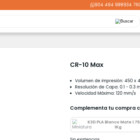
904 494 989
-
934 76
Repuestos
Upgrades
Herramientas
Acabados
Cortador
ming
Energía
Dental
Industria
Liquidaciones
PRIME
CR-10 Max
Volumen de impresión: 450 x
Resolución de Capa: 0.1 - 0.3
Velocidad Máxima: 120 mm/s
Complementa tu compra 
K3D PLA Blanco Mate 1.
1Kg
Sin existencias