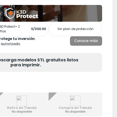
3D Protect+ 2
S/300.00
Sin plan de protección
ños:
rotege tu inversión.
Conoce más
 autorizado.
escarga modelos STL gratuitos listos
para imprimir.
Retiro en Tienda
Compra en Tienda
No disponible
No disponible