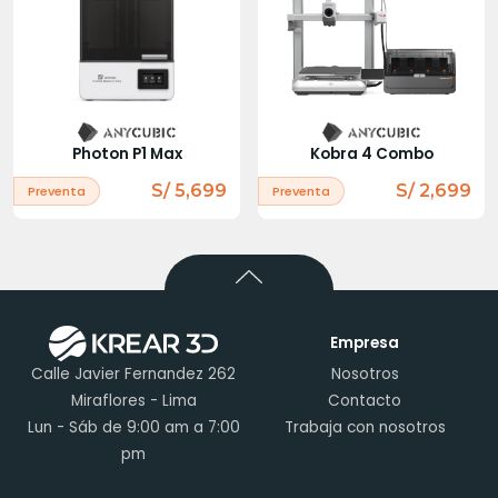
Photon P1 Max
Kobra 4 Combo
S/ 5,699
S/ 2,699
Preventa
Preventa
Empresa
Calle Javier Fernandez 262
Nosotros
Miraflores - Lima
Contacto
Lun - Sáb de 9:00 am a 7:00
Trabaja con nosotros
pm