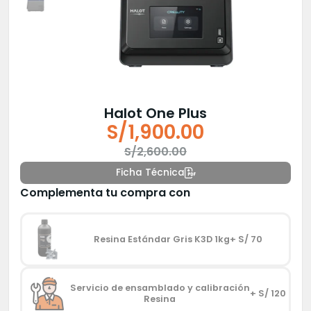
Halot One Plus
S/
1,900.00
El
El
S/
2,600.00
precio
precio
Ficha Técnica
original
actual
Complementa tu compra con
era:
es:
S/2,600.00.
S/1,900.00.
Resina Estándar Gris K3D 1kg
+ S/ 70
Servicio de ensamblado y calibración
+ S/ 120
Resina