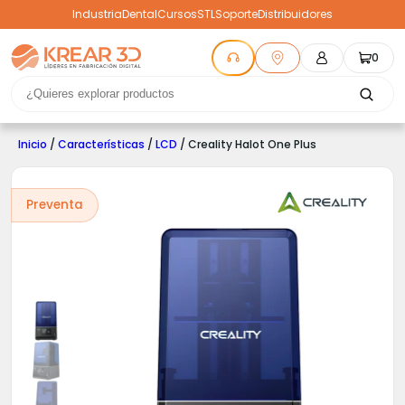
Industria
Dental
Cursos
STL
Soporte
Distribuidores
0
Inicio
/
Características
/
LCD
/ Creality Halot One Plus
Preventa