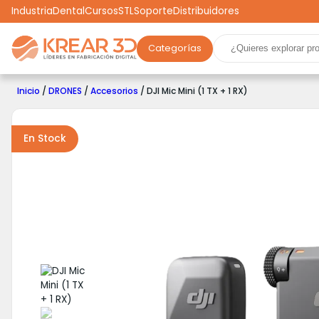
Industria
Dental
Cursos
STL
Soporte
Distribuidores
Categorías
Marcas
Impresoras 3D
Filamentos
Resinas
Inicio
/
DRONES
/
Accesorios
/ DJI Mic Mini (1 TX + 1 RX)
Robótica
Scooters
Drones
Realidad Virtual
Ga
En Stock