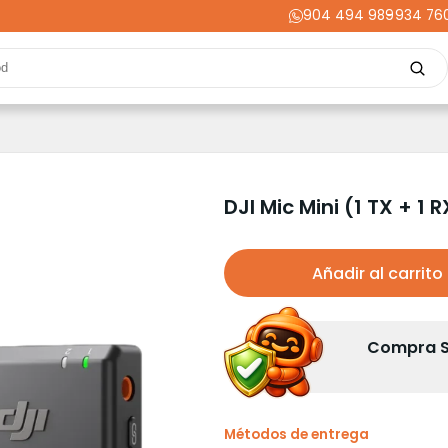
904 494 989
-
934 76
Repuestos
Upgrades
Herramientas
Acabados
Cortador
ming
Energía
Dental
Industria
Liquidaciones
PRIME
DJI Mic Mini (1 TX + 1 R
Añadir al carrito
Compra Se
Métodos de entrega