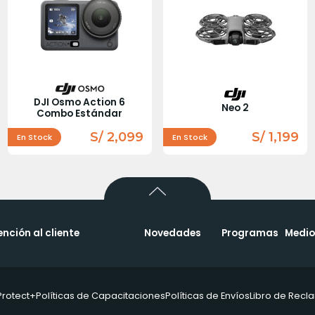
DJI Osmo Action 6
Neo 2
Combo Estándar
S/ 2,099
S/ 1,199
En Stock
En Stock
ención al cliente
Novedades
Programas
Medio
Protect+
Políticas de Capacitaciones
Políticas de Envíos
Libro de Rec