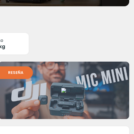
so
 kg
RESEÑA