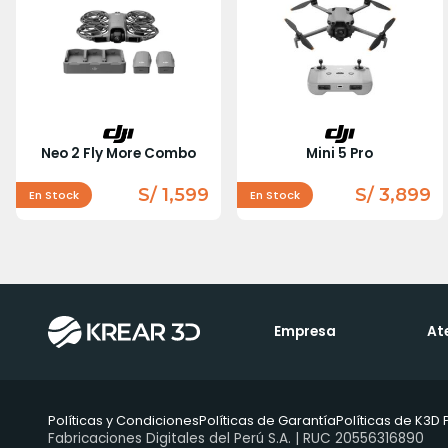
Neo 2 Fly More Combo
Mini 5 Pro
S/ 1,599
S/ 3,899
En Stock
En Stock
Empresa
At
Políticas y Condiciones
Políticas de Garantía
Políticas de K3D 
Fabricaciones Digitales del Perú S.A. | RUC 20556316890