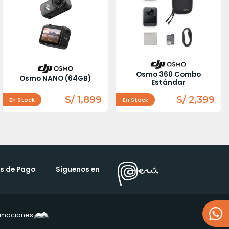
Osmo 360 Combo
Osmo NANO (64GB)
Estándar
S/ 1,899
S/ 2,399
En Stock
En Stock
s de Pago
Siguenos en
lamaciones