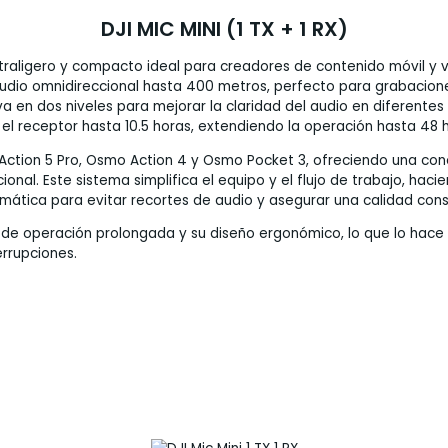
DJI MIC MINI (1 TX + 1 RX)
raligero y compacto ideal para creadores de contenido móvil y vid
udio omnidireccional hasta 400 metros, perfecto para grabaciones
va en dos niveles para mejorar la claridad del audio en diferente
 y el receptor hasta 10.5 horas, extendiendo la operación hasta 48
 Action 5 Pro, Osmo Action 4 y Osmo Pocket 3, ofreciendo una co
ional. Este sistema simplifica el equipo y el flujo de trabajo, h
ática para evitar recortes de audio y asegurar una calidad cons
d de operación prolongada y su diseño ergonómico, lo que lo ha
errupciones.