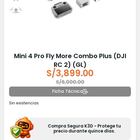
Mini 4 Pro Fly More Combo Plus (DJI
RC 2) (GL)
S/
3,899.00
El
El
S/
6,000.00
precio
precio
Ficha Técnica
original
actual
Sin existencias
era:
es:
S/6,000.00.
S/3,899.00.
Compra Segura K3D - Protege tu
precio durante quince días.