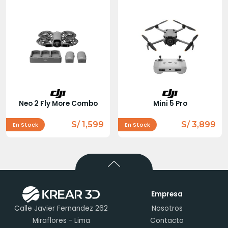
Neo 2 Fly More Combo
Mini 5 Pro
S/ 1,599
S/ 3,899
En Stock
En Stock
Empresa
Calle Javier Fernandez 262
Nosotros
Miraflores - Lima
Contacto