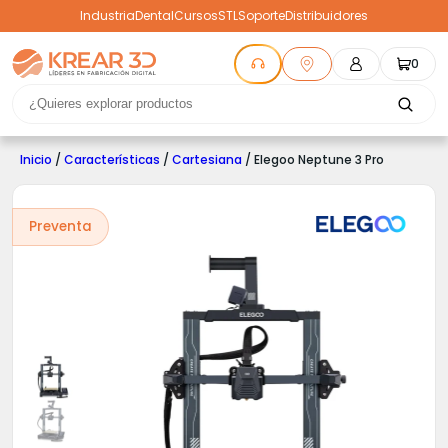
Industria
Dental
Cursos
STL
Soporte
Distribuidores
0
Inicio
/
Características
/
Cartesiana
/ Elegoo Neptune 3 Pro
Preventa