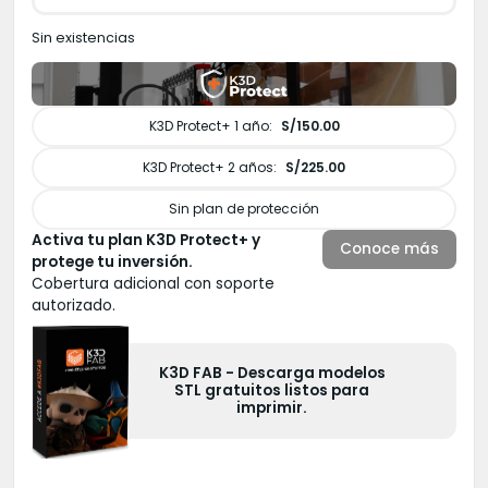
Sin existencias
K3D Protect+ 1 año:
S/150.00
K3D Protect+ 2 años:
S/225.00
Sin plan de protección
Activa tu plan K3D Protect+ y
Conoce más
protege tu inversión.
Cobertura adicional con soporte
autorizado.
K3D FAB - Descarga modelos
K3D
STL gratuitos listos para
3D c
imprimir.