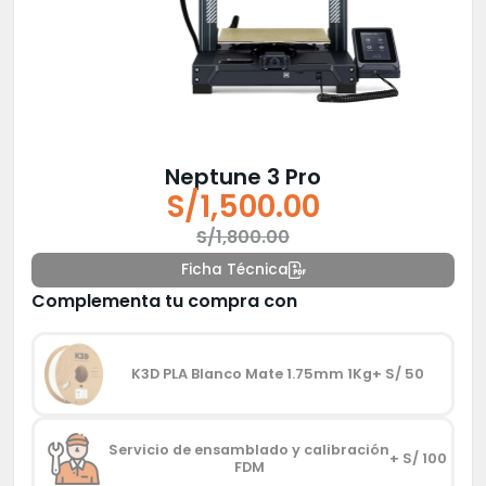
Neptune 3 Pro
S/
1,500.00
El
El
S/
1,800.00
precio
precio
Ficha Técnica
original
actual
Complementa tu compra con
era:
es:
S/1,800.00.
S/1,500.00.
K3D PLA Blanco Mate 1.75mm 1Kg
+ S/ 50
Servicio de ensamblado y calibración
+ S/ 100
FDM