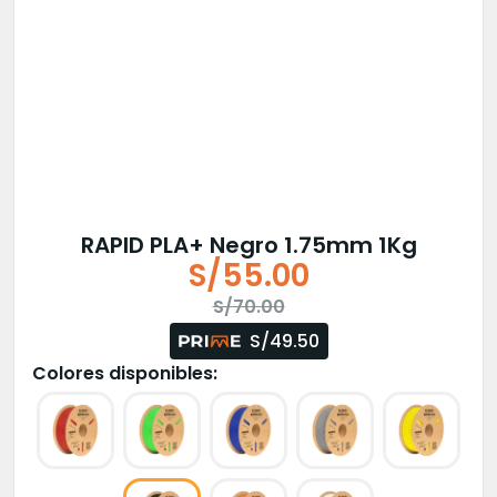
RAPID PLA+ Negro 1.75mm 1Kg
S/
55.00
El
El
S/
70.00
precio
precio
S/49.50
original
actual
Colores disponibles:
era:
es:
S/70.00.
S/55.00.