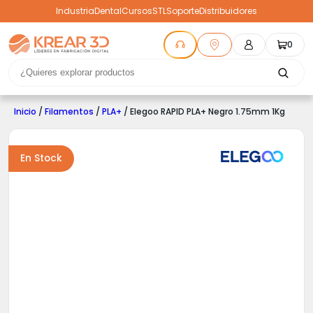
Industria
Dental
Cursos
STL
Soporte
Distribuidores
0
Inicio
/
Filamentos
/
PLA+
/ Elegoo RAPID PLA+ Negro 1.75mm 1Kg
En Stock