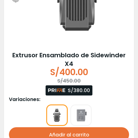
Extrusor Ensamblado de Sidewinder
X4
S/
400.00
El
El
S/
450.00
precio
precio
S/380.00
original
actual
Variaciones:
era:
es:
S/450.00.
S/400.00.
Añadir al carrito