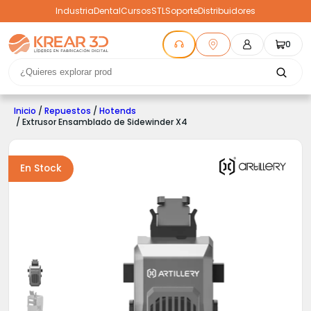
Industria
Dental
Cursos
STL
Soporte
Distribuidores
0
Inicio
/
Repuestos
/
Hotends
/ Extrusor Ensamblado de Sidewinder X4
En Stock