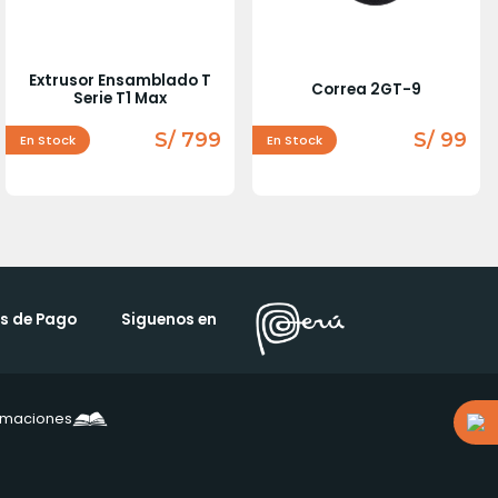
Extrusor Ensamblado T
Correa 2GT-9
Serie T1 Max
S/ 799
S/ 99
En Stock
En Stock
s de Pago
Siguenos en
lamaciones