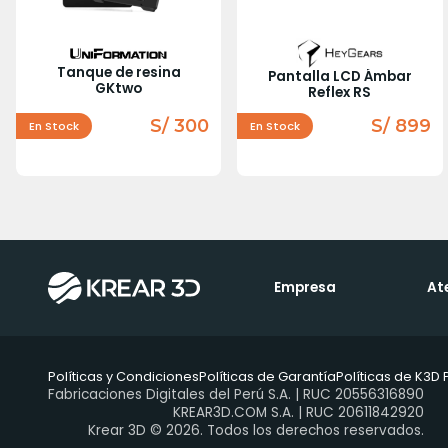
Tanque de resina
Pantalla LCD Ámbar
GKtwo
Reflex RS
S/ 300
S/ 899
En Stock
En Stock
Empresa
At
Políticas y Condiciones
Políticas de Garantía
Políticas de K3D 
Fabricaciones Digitales del Perú S.A. | RUC 20556316890
KREAR3D.COM S.A. | RUC 20611842920
Krear 3D © 2026. Todos los derechos reservados.