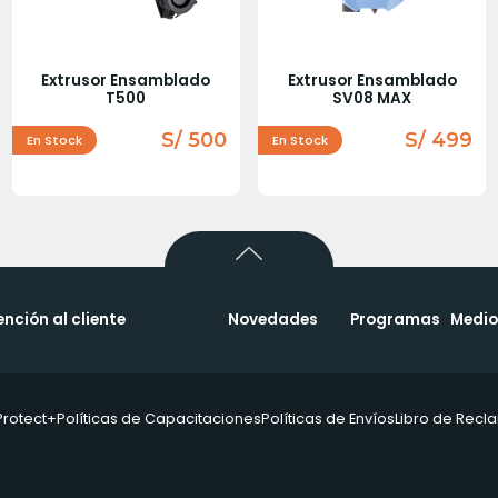
Extrusor Ensamblado
Extrusor Ensamblado
T500
SV08 MAX
S/ 500
S/ 499
En Stock
En Stock
ención al cliente
Novedades
Programas
Medio
Protect+
Políticas de Capacitaciones
Políticas de Envíos
Libro de Rec