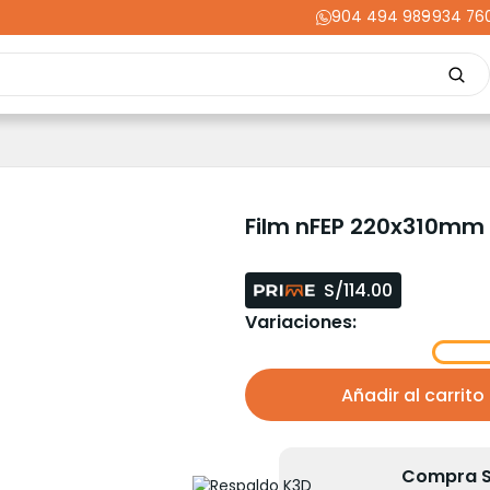
904 494 989
-
934 76
Repuestos
Upgrades
Herramientas
Acabados
Cortador
ming
Energía
Dental
Industria
Liquidaciones
PRIME
Film nFEP 220x310mm
S/114.00
Variaciones:
Añadir al carrito
Compra Se