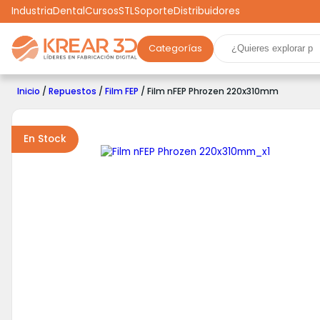
Industria
Dental
Cursos
STL
Soporte
Distribuidores
Categorías
Marcas
Impresoras 3D
Filamentos
Resinas
Inicio
/
Repuestos
/
Film FEP
/ Film nFEP Phrozen 220x310mm
Robótica
Scooters
Drones
Realidad Virtual
Ga
En Stock