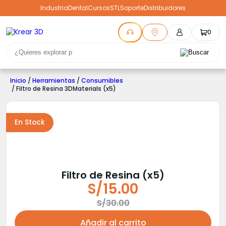
Industria
Dental
Cursos
STL
Soporte
Distribuidores
0
Inicio
/
Herramientas
/
Consumibles
/ Filtro de Resina 3DMaterials (x5)
En Stock
Filtro de Resina (x5)
S/
15.00
El
El
S/
30.00
precio
precio
Añadir al carrito