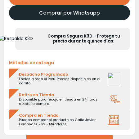
original
actual
era:
es:
Comprar por Whatsapp
S/30.00.
S/15.00.
Compra Segura K3D - Protege tu
precio durante quince días.
Métodos de entrega
Despacho Programado
Envíos a todo el Perú. Precios disponibles en el
carrito.
Retiro en Tienda
Disponible para recojo en tienda en 24 horas
desde la compra.
Compra en Tienda
Puedes comprar el producto en Calle Javier
Fernandez 262 - Miraflores.