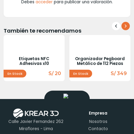
Debes
acceder
para publicar una valoración.
También te recomendamos
Etiquetas NFC
Organizador Pegboard
Adhesivas x10
Metálico de 112 Piezas
S/ 20
S/ 349
En Stock
En Stock
Empresa
Calle Javier Fernandez 262
Nosotros
Miraflores - Lima
Contacto