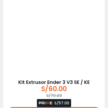
Kit Extrusor Ender 3 V3 SE / KE
S/
60.00
El
El
S/
70.00
precio
precio
S/57.00