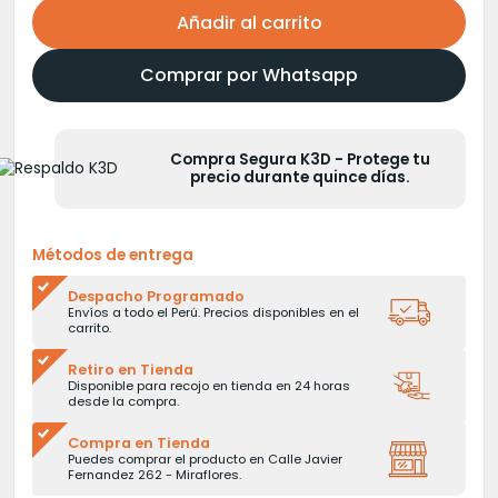
original
actual
Añadir al carrito
era:
es:
S/70.00.
S/60.00.
Comprar por Whatsapp
Compra Segura K3D - Protege tu
precio durante quince días.
Métodos de entrega
Despacho Programado
Envíos a todo el Perú. Precios disponibles en el
carrito.
Retiro en Tienda
Disponible para recojo en tienda en 24 horas
desde la compra.
Compra en Tienda
Puedes comprar el producto en Calle Javier
Fernandez 262 - Miraflores.