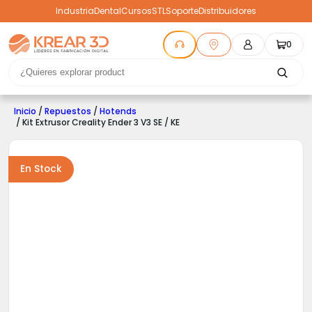
Industria
Dental
Cursos
STL
Soporte
Distribuidores
0
Inicio
/
Repuestos
/
Hotends
/ Kit Extrusor Creality Ender 3 V3 SE / KE
En Stock