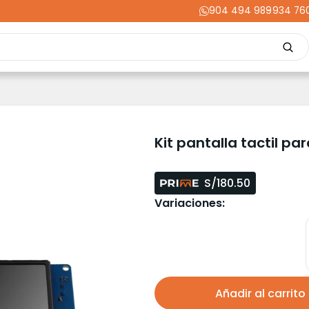
904 494 989
-
934 76
Repuestos
Upgrades
Herramientas
Acabados
Cortador
ming
Energía
Dental
Industria
Liquidaciones
PRIME
Kit pantalla tactil pa
S/180.50
Variaciones:
Añadir al carrito