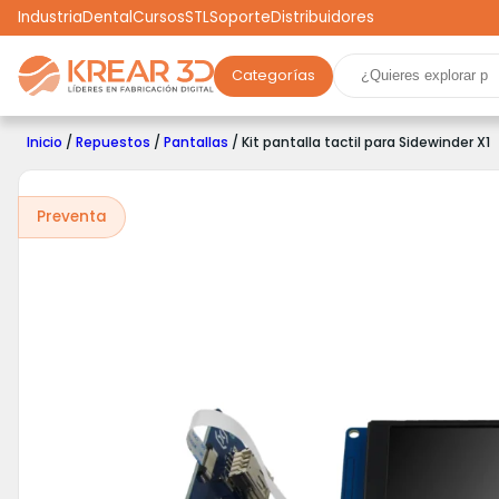
Industria
Dental
Cursos
STL
Soporte
Distribuidores
Categorías
Marcas
Impresoras 3D
Filamentos
Resinas
Inicio
/
Repuestos
/
Pantallas
/ Kit pantalla tactil para Sidewinder X1
Robótica
Scooters
Drones
Realidad Virtual
Ga
Preventa