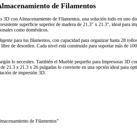
Almacenamiento de Filamentos
s 3D con Almacenamiento de Filamentos, una solución todo en uno dise
esistente superficie superior de madera de 21.3″ x 21.3″, ideal para imp
sionales como domésticos.
igente para tus filamentos, con capacidad para organizar hasta 28 rollos
 libre de desorden. Cada nivel está construido para soportar más de 100
te según lo necesites. También el Mueble pequeño para Impresoras 3D c
de 21.3 x 21.3 x 26 pulgadas lo convierte en una opción ideal para optim
stación de impresión 3D.
Almacenamiento de Filamentos”