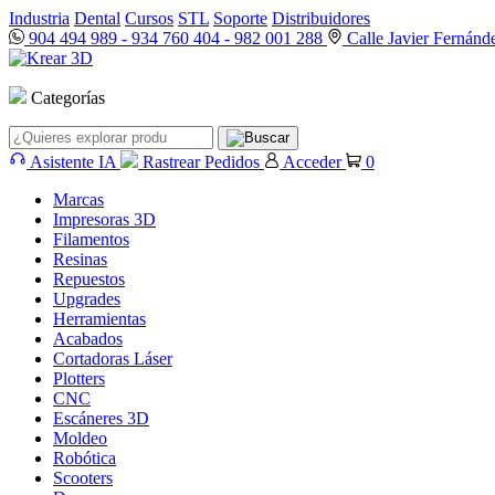
Industria
Dental
Cursos
STL
Soporte
Distribuidores
904 494 989
-
934 760 404
-
982 001 288
Calle Javier Fernánd
Categorías
Asistente IA
Rastrear Pedidos
Acceder
0
Marcas
Impresoras 3D
Filamentos
Resinas
Repuestos
Upgrades
Herramientas
Acabados
Cortadoras Láser
Plotters
CNC
Escáneres 3D
Moldeo
Robótica
Scooters