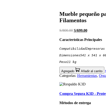
Mueble pequeño pa
Filamentos
S/
800.00
El
S/
699.00
El
precio
precio
original
actual
Características Principales
era:
es:
S/800.00.
S/699.00.
Compatibilidad
Impresoras
Dimensiones
541 x 541 x 6
Peso
11 kg
Agregado
Añadir al carrito
Categorías:
Herramientas
,
Orga
Compra Segura K3D - Protege
Métodos de entrega