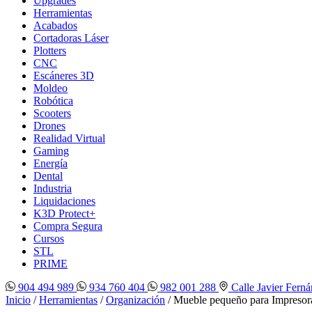
Upgrades
Herramientas
Acabados
Cortadoras Láser
Plotters
CNC
Escáneres 3D
Moldeo
Robótica
Scooters
Drones
Realidad Virtual
Gaming
Energía
Dental
Industria
Liquidaciones
K3D Protect+
Compra Segura
Cursos
STL
PRIME
904 494 989
934 760 404
982 001 288
Calle Javier Ferná
Inicio
/
Herramientas
/
Organización
/ Mueble pequeño para Impresor