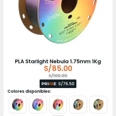
PLA Starlight Nebula 1.75mm 1Kg
S/
85.00
El
El
S/
100.00
precio
precio
S/76.50
original
actual
Colores disponibles:
era:
es:
S/100.00.
S/85.00.