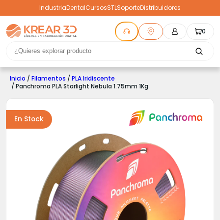
Industria
Dental
Cursos
STL
Soporte
Distribuidores
0
Inicio
/
Filamentos
/
PLA Iridiscente
/ Panchroma PLA Starlight Nebula 1.75mm 1Kg
En Stock