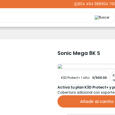
904 494 989
-
934 76
Repuestos
Upgrades
Herramientas
Acabados
Cortador
ming
Energía
Dental
Industria
Liquidaciones
PRIME
Sonic Mega 8K S
K
K3D Protect+ 1 año:
S/900.00
a
Activa tu plan K3D Protect+ y p
Cobertura adicional con soporte
Añadir al carrito