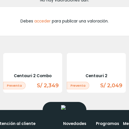
No hay valoraciones aún.
Debes
acceder
para publicar una valoración.
Centauri 2 Combo
Centauri 2
S/ 2,349
S/ 2,049
Preventa
Preventa
tención al cliente
Novedades
Programas
Me