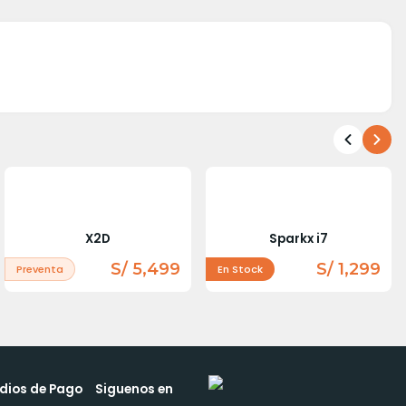
X2D
Sparkx i7
S/ 5,499
S/ 1,299
Preventa
En Stock
dios de Pago
Siguenos en