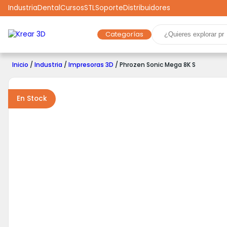
Industria
Dental
Cursos
STL
Soporte
Distribuidores
Categorías
Marcas
Impresoras 3D
Filamentos
Resinas
Inicio
/
Industria
/
Impresoras 3D
/ Phrozen Sonic Mega 8K S
Robótica
Scooters
Drones
Realidad Virtual
Ga
En Stock