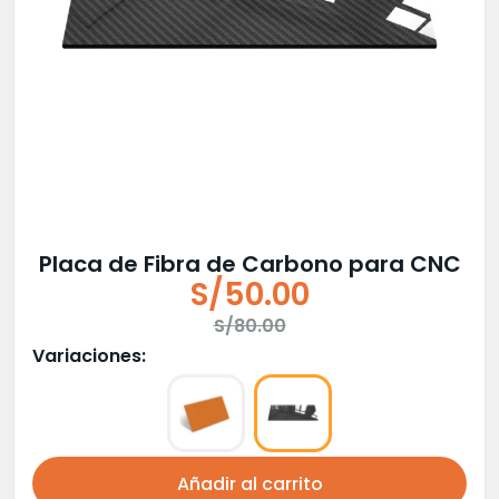
Placa de Fibra de Carbono para CNC
S/
50.00
El
El
S/
80.00
precio
precio
Variaciones:
original
actual
era:
es:
S/80.00.
S/50.00.
Añadir al carrito