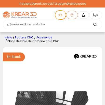
Industria
Dental
Cursos
STL
Soporte
Distribuidores
0
Inicio
/
Routers CNC
/
Accesorios
/ Placa de Fibra de Carbono para CNC
En Stock