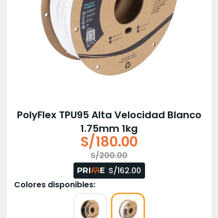
PolyFlex TPU95 Alta Velocidad Blanco
1.75mm 1kg
S/
180.00
El
El
S/
200.00
precio
precio
S/162.00
original
actual
Colores disponibles:
era:
es:
S/200.00.
S/180.00.