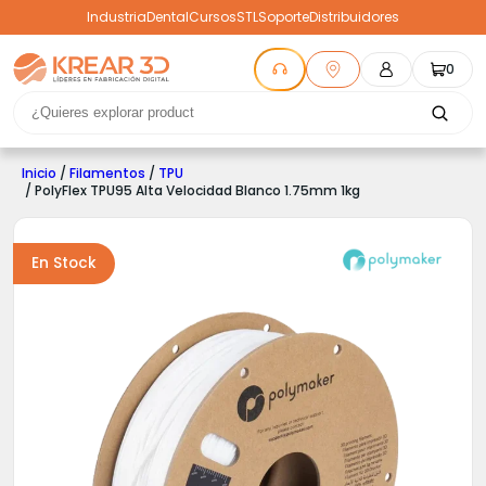
Industria
Dental
Cursos
STL
Soporte
Distribuidores
0
Inicio
/
Filamentos
/
TPU
/ PolyFlex TPU95 Alta Velocidad Blanco 1.75mm 1kg
En Stock