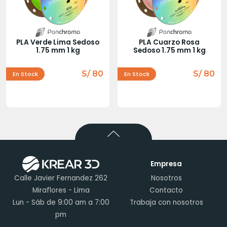
PLA Verde Lima Sedoso
PLA Cuarzo Rosa
1.75 mm 1 kg
Sedoso 1.75 mm 1 kg
S/ 80
S/ 80
En Stock
En Stock
Empresa
Calle Javier Fernandez 262
Nosotros
Miraflores - Lima
Contacto
Lun - Sáb de 9:00 am a 7:00
Trabaja con nosotros
pm