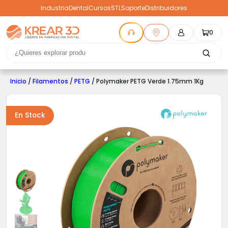
Industria
Dental
Cursos
STL
Soporte
Distribuidores
0
Inicio
/
Filamentos
/
PETG
/ Polymaker PETG Verde 1.75mm 1Kg
En Stock