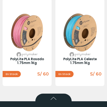
PolyLite PLA Rosado
PolyLite PLA Celeste
1.75mm 1Kg
1.75mm 1Kg
S/ 60
S/ 60
En Stock
En Stock