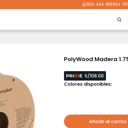
904 494 989
-
934 76
Repuestos
Upgrades
Herramientas
Acabados
Cortador
ming
Energía
Dental
Industria
Liquidaciones
PRIME
PolyWood Madera 1.
S/108.00
Colores disponibles:
Añadir al carrito