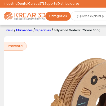
Industria
Dental
Cursos
STL
Soporte
Distribuidores
Categorías
Marcas
Impresoras 3D
Filamentos
Resinas
Inicio
/
Filamentos
/
Especiales
/ PolyWood Madera 1.75mm 600g
Robótica
Scooters
Drones
Realidad Virtual
Ga
Preventa