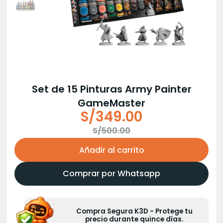
Set de 15 Pinturas Army Painter
GameMaster
S/
349.00
El
El
S/
500.00
precio
precio
Añadir al carrito
original
actual
era:
es:
Comprar por Whatsapp
S/500.00.
S/349.00.
Compra Segura K3D - Protege tu
precio durante quince días.