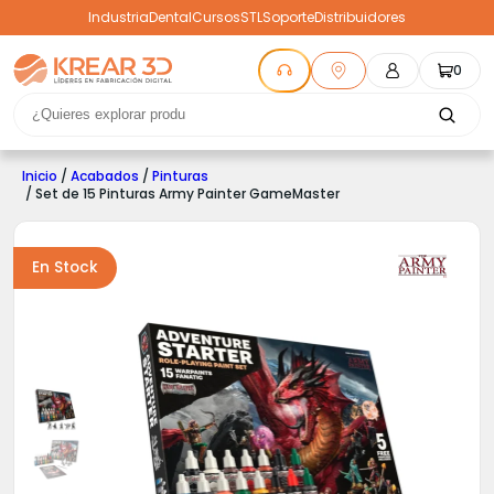
Industria
Dental
Cursos
STL
Soporte
Distribuidores
0
Inicio
/
Acabados
/
Pinturas
/ Set de 15 Pinturas Army Painter GameMaster
En Stock