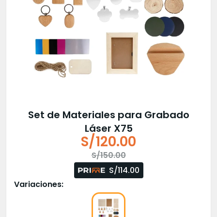
Set de Materiales para Grabado
Láser X75
S/
120.00
El
El
S/
150.00
precio
precio
S/114.00
original
actual
Variaciones:
era:
es:
S/150.00.
S/120.00.