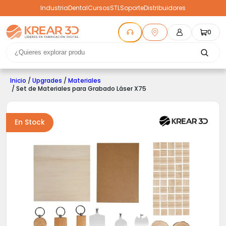
Industria
Dental
Cursos
STL
Soporte
Distribuidores
0
Inicio
/
Upgrades
/
Materiales
/ Set de Materiales para Grabado Láser X75
En Stock