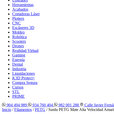
Upgrades
Herramientas
Acabados
Cortadoras Láser
Plotters
CNC
Escáneres 3D
Moldeo
Robótica
Scooters
Drones
Realidad Virtual
Gaming
Energía
Dental
Industria
Liquidaciones
K3D Protect+
Compra Segura
Cursos
STL
PRIME
904 494 989
934 760 404
982 001 288
Calle Javier Ferná
Inicio
/
Filamentos
/
PETG
/ Sunlu PETG Mate Alta Velocidad Amar