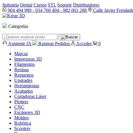
Industria
Dental
Cursos
STL
Soporte
Distribuidores
904 494 989
-
934 760 404
-
982 001 288
Calle Javier Fernánd
Categorías
Asistente IA
Rastrear Pedidos
Acceder
0
Marcas
Impresoras 3D
Filamentos
Resinas
Repuestos
Upgrades
Herramientas
Acabados
Cortadoras Láser
Plotters
CNC
Escáneres 3D
Moldeo
Robótica
Scooters