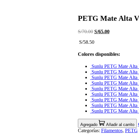
PETG Mate Alta V
S/
70.00
El
S/
65.00
El
precio
precio
S/58.50
original
actual
era:
es:
S/70.00.
S/65.00.
Colores disponibles:
Sunlu PETG Mate Alta 
Sunlu PETG Mate Alta
Sunlu PETG Mate Alta 
Sunlu PETG Mate Alta 
Sunlu PETG Mate Alta
Sunlu PETG Mate Alta
Sunlu PETG Mate Alta
Sunlu PETG Mate Alta
Sunlu PETG Mate Alta
Agregado
Añadir al carrito
Categorías:
Filamentos
,
PETG