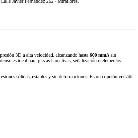
Calle Javier Fernandez 262 - Miraflores.
resión 3D a alta velocidad, alcanzando hasta
600 mm/s
sin
ntenso es ideal para piezas llamativas, señalización o elementos
resiones sólidas, estables y sin deformaciones. Es una opción versátil