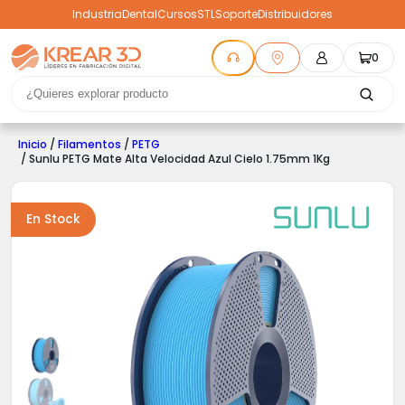
Industria
Dental
Cursos
STL
Soporte
Distribuidores
0
Inicio
/
Filamentos
/
PETG
/ Sunlu PETG Mate Alta Velocidad Azul Cielo 1.75mm 1Kg
En Stock