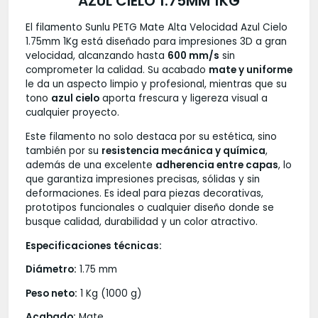
AZUL CIELO 1.75MM 1KG
El filamento Sunlu PETG Mate Alta Velocidad Azul Cielo
1.75mm 1Kg está diseñado para impresiones 3D a gran
velocidad, alcanzando hasta
600 mm/s
sin
comprometer la calidad. Su acabado
mate y uniforme
le da un aspecto limpio y profesional, mientras que su
tono
azul cielo
aporta frescura y ligereza visual a
cualquier proyecto.
Este filamento no solo destaca por su estética, sino
también por su
resistencia mecánica y química
,
además de una excelente
adherencia entre capas
, lo
que garantiza impresiones precisas, sólidas y sin
deformaciones. Es ideal para piezas decorativas,
prototipos funcionales o cualquier diseño donde se
busque calidad, durabilidad y un color atractivo.
Especificaciones técnicas:
Diámetro:
1.75 mm
Peso neto:
1 Kg (1000 g)
Acabado:
Mate