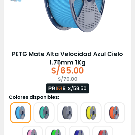
PETG Mate Alta Velocidad Azul Cielo
1.75mm 1Kg
S/
65.00
El
El
S/
70.00
precio
precio
S/58.50
original
actual
Colores disponibles:
era:
es:
S/70.00.
S/65.00.