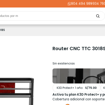
904 494 989
-
934 76
Repuestos
Upgrades
Herramientas
Acabados
Cortador
018S
ming
Energía
Dental
Industria
Liquidaciones
PRIME
Router CNC TTC 3018
Sin existencias
K3D Protect+ 1 año:
S/75.00
K
Activa tu plan K3D Protect+ y p
Cobertura adicional con soporte