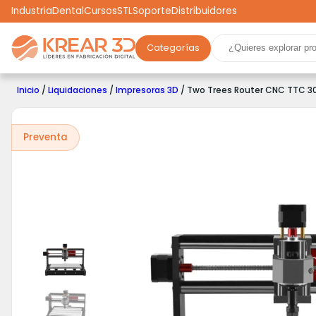
Industria
Dental
Cursos
STL
Soporte
Distribuidores
Categorías
Marcas
Impresoras 3D
Filamentos
Resinas
Inicio
/
Liquidaciones
/
Impresoras 3D
/ Two Trees Router CNC TTC 3
Robótica
Scooters
Drones
Realidad Virtual
Ga
Preventa