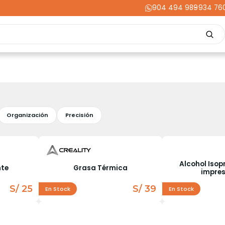
904 494 989
-
934 76
Repuestos
Upgrades
Herramientas
Acabados
Cortador
ming
Energía
Dental
Industria
Liquidaciones
PRIME
Organización
Precisión
Alcohol Isop
nte
Grasa Térmica
impres
S/ 25
S/ 39
En Stock
En Stock