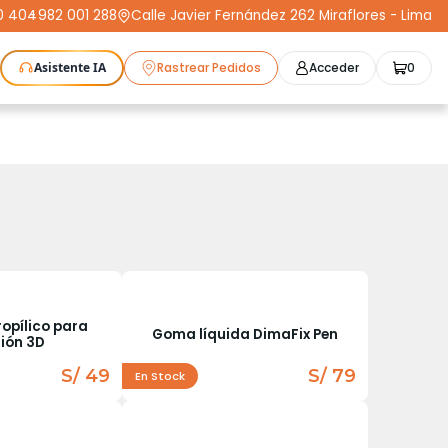
0 404
-
982 001 288
Calle Javier Fernández 262 Miraflores - Lima
Asistente IA
Rastrear Pedidos
Acceder
0
as Láser
Plotters
CNC
Escáneres 3D
Moldeo
K3D
Compra Segura
Cursos
STL
Protect+
ropílico para
Goma líquida DimaFix Pen
ión 3D
S/ 49
S/ 79
En Stock