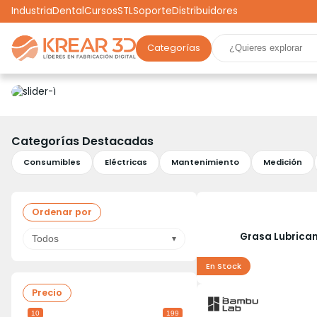
Industria
Dental
Cursos
STL
Soporte
Distribuidores
Categorías
Marcas
Impresoras 3D
Filamentos
Resinas
Robótica
Scooters
Drones
Realidad Virtual
Ga
Categorías Destacadas
Consumibles
Eléctricas
Mantenimiento
Medición
Ordenar por
Grasa Lubrica
Todos
En Stock
Precio
10
199