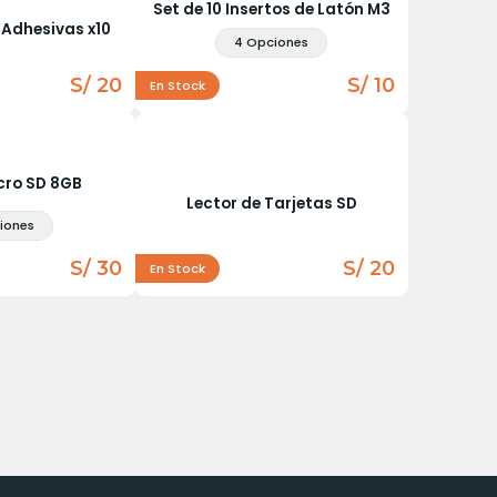
Set de 10 Insertos de Latón M3
 Adhesivas x10
4 Opciones
S/ 20
S/ 10
En Stock
cro SD 8GB
Lector de Tarjetas SD
iones
S/ 30
S/ 20
En Stock