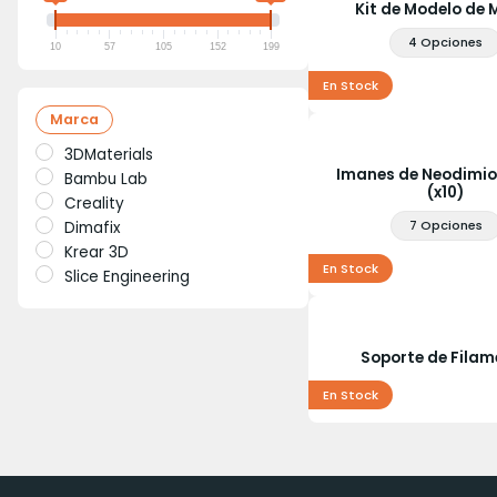
Kit de Modelo de 
4 Opciones
10
57
105
152
199
En Stock
Marca
3DMaterials
Imanes de Neodimi
Bambu Lab
(x10)
Creality
7 Opciones
Dimafix
Krear 3D
En Stock
Slice Engineering
Soporte de Filam
En Stock