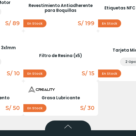
Motor
Revestimiento Antiadherente
Etiquetas NFC
para Boquillas
S/ 89
S/ 199
En Stock
En Stock
o 3x1mm
Tarjeta Mi
Filtro de Resina (x5)
2 Opc
S/ 10
S/ 15
En Stock
En Stock
ento
Grasa Lubricante
S/ 50
S/ 30
En Stock