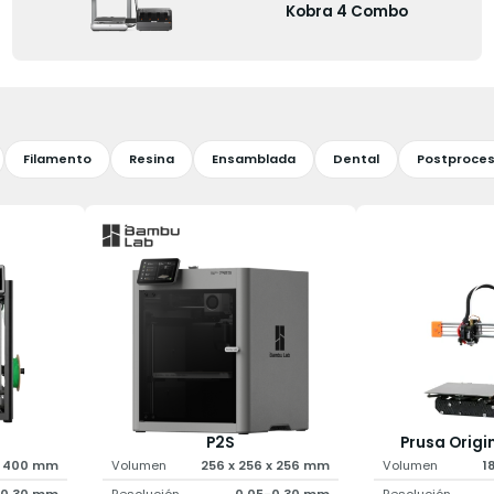
Kobra 4 Combo
Filamento
Resina
Ensamblada
Dental
Postproce
P2S
Prusa Origin
x 400 mm
Volumen
256 x 256 x 256 mm
Volumen
1