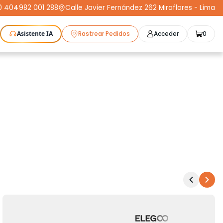
0 404
-
982 001 288
Calle Javier Fernández 262 Miraflores - Lima
Asistente IA
Rastrear Pedidos
Acceder
0
as Láser
Plotters
CNC
Escáneres 3D
Moldeo
K3D
Compra Segura
Cursos
STL
Protect+