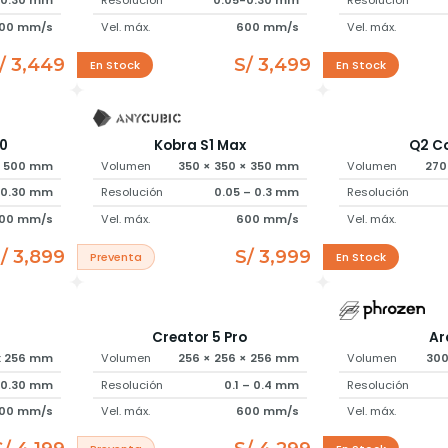
-0.30 mm
Resolución
0.05-0.30 mm
Resolución
00 mm/s
Vel. máx.
600 mm/s
Vel. máx.
/ 3,449
S/ 3,499
En Stock
En Stock
0
Kobra S1 Max
Q2 C
x 500 mm
Volumen
350 × 350 × 350 mm
Volumen
270
-0.30 mm
Resolución
0.05 – 0.3 mm
Resolución
00 mm/s
Vel. máx.
600 mm/s
Vel. máx.
/ 3,899
S/ 3,999
Preventa
En Stock
Creator 5 Pro
Ar
 x 256 mm
Volumen
256 × 256 × 256 mm
Volumen
300
-0.30 mm
Resolución
0.1 – 0.4 mm
Resolución
00 mm/s
Vel. máx.
600 mm/s
Vel. máx.