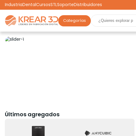
Industria
Dental
Cursos
STL
Soporte
Distribuidores
Categorías
Marcas
Impresoras 3D
Filamentos
Resinas
Robótica
Scooters
Drones
Realidad Virtual
Ga
Últimos agregados