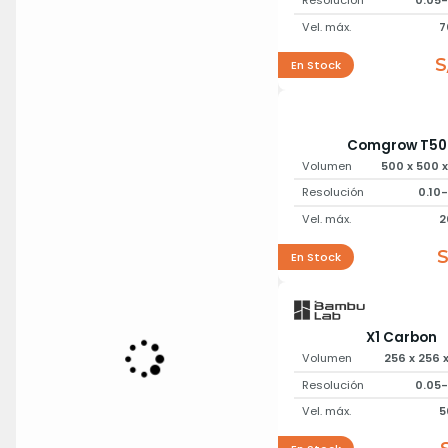
Resolución
0.05
Vel. máx.
7
S
En Stock
Comgrow T50
Volumen
500 x 500 
Resolución
0.10
Vel. máx.
2
S
En Stock
X1 Carbon
Volumen
256 x 256
Resolución
0.05
Vel. máx.
5