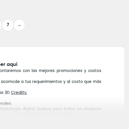
7
→
ber aquí
ontaremos con las mejores promociones y costos
 acomode a tus requerimientos y al costo que más
ras 3D
Creality
,
nales.
ontología digital; joyeros para todos los alcances
 con la impresión 3D de la suela, entre otros.
soras 3d son proporcionales en primer lugar a la
e la impresión 3d de cada máquina.