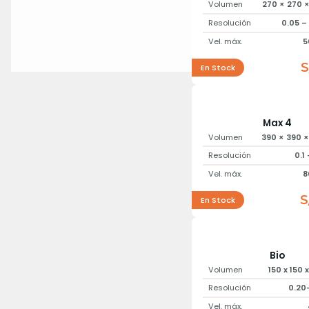
Volumen
270 × 270 
Resolución
0.05 –
Vel. máx.
5
S
En Stock
Max 4
Volumen
390 × 390 
Resolución
0.1
Vel. máx.
8
S
En Stock
Bio
Volumen
150 x 150
Resolución
0.20
Vel. máx.