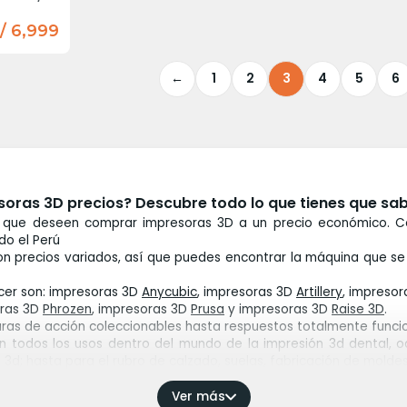
/ 6,999
←
1
2
3
4
5
6
oras 3D precios? Descubre todo lo que tienes que sa
 que deseen comprar impresoras 3D a un precio económico. C
do el Perú
n precios variados, así que puedes encontrar la máquina que se
er son: impresoras 3D
Anycubic
, impresoras 3D
Artillery
, impreso
oras 3D
Phrozen
, impresoras 3D
Prusa
y impresoras 3D
Raise 3D
.
uras de acción coleccionables hasta respuestos totalmente funcio
 todos los usos dentro del mundo de la impresión 3d dental, od
n 3d; hasta para el rubro de calzado, suelas, fabricación de moldes
 la máquina. ¿Impresoras 3D precios? Los costos de las impre
ño o volumen de impresión; y tercero, a la calidad o resolución d
Ver más