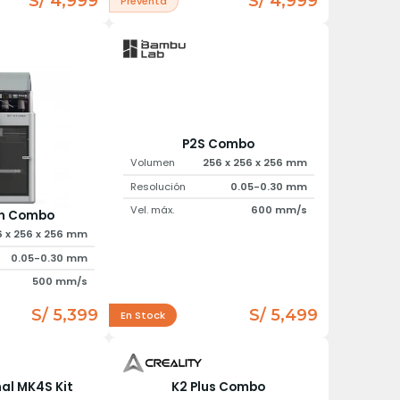
S/ 4,999
S/ 4,999
Preventa
P2S Combo
Volumen
256 x 256 x 256 mm
Resolución
0.05-0.30 mm
Vel. máx.
600 mm/s
on Combo
6 x 256 x 256 mm
0.05-0.30 mm
500 mm/s
S/ 5,399
S/ 5,499
En Stock
nal MK4S Kit
K2 Plus Combo