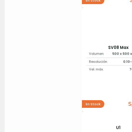
En Stock
SV08 Max
Volumen
500 x 500 
Resolución
0.10
Vel. máx.
7
S
En Stock
U1