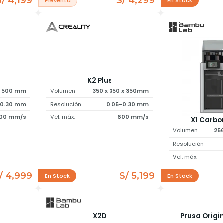
S/ 4,199
S/ 4,299
Preventa
En Stock
K2 Plus
x 500 mm
Volumen
350 x 350 x 350mm
-0.30 mm
Resolución
0.05-0.30 mm
00 mm/s
Vel. máx.
600 mm/s
X1 Carb
Volumen
25
Resolución
Vel. máx.
/ 4,999
S/ 5,199
En Stock
En Stock
X2D
Prusa Origi