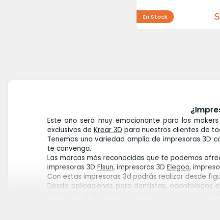
S
En Stock
¿Impres
Este año será muy emocionante para los makers
exclusivos de
Krear 3D
para nuestros clientes de to
Tenemos una variedad amplia de impresoras 3D co
te convenga.
Las marcas más reconocidas que te podemos ofrec
impresoras 3D
Flsun
, impresoras 3D
Elegoo
, impres
Con estas impresoras 3d podrás realizar desde fig
Desde aplicaciones para dentistas, odontólogos en
dentro de la bisutería (joyería), joyas por impresió
Todo depende de la función que le quieras dar a
tecnología de filamento o resina; segundo, al tama