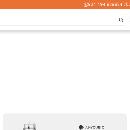
904 494 989
-
934 76
Repuestos
Upgrades
Herramientas
Acabados
Cortador
ming
Energía
Dental
Industria
Liquidaciones
PRIME