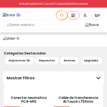
Industria
Dental
Cursos
STL
Soporte
Distribuidores
0
Categorías Destacadas
Impresoras 3D
Repuestos
Resinas
Upgrades
Mostrar Filtros
Conector neumatico
Cable de transferencia
PC4-M10
BLTouch L750mm