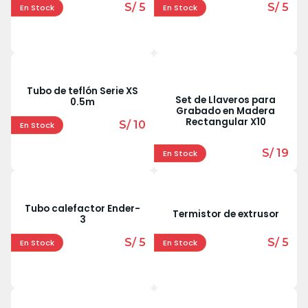
S/ 5
S/ 5
En Stock
En Stock
Tubo de teflón Serie XS
Set de Llaveros para
0.5m
Grabado en Madera
Rectangular X10
S/ 10
En Stock
S/ 19
En Stock
Tubo calefactor Ender-
Termistor de extrusor
3
S/ 5
S/ 5
En Stock
En Stock