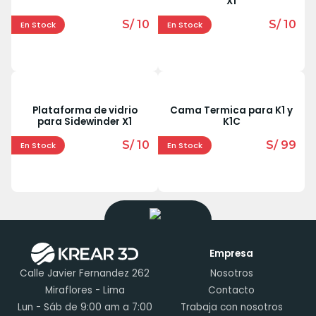
X1
S/ 10
S/ 10
En Stock
En Stock
Plataforma de vidrio
Cama Termica para K1 y
para Sidewinder X1
K1C
S/ 10
S/ 99
En Stock
En Stock
Empresa
Calle Javier Fernandez 262
Nosotros
Miraflores - Lima
Contacto
Lun - Sáb de 9:00 am a 7:00
Trabaja con nosotros