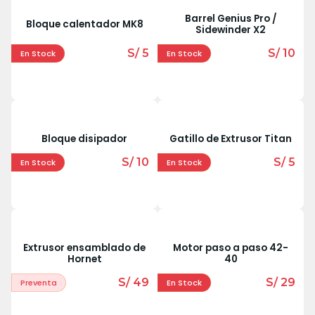
Barrel Genius Pro /
Bloque calentador MK8
Sidewinder X2
S/ 5
S/ 10
En Stock
En Stock
Bloque disipador
Gatillo de Extrusor Titan
S/ 10
S/ 5
En Stock
En Stock
Extrusor ensamblado de
Motor paso a paso 42-
Hornet
40
S/ 49
S/ 29
Preventa
En Stock