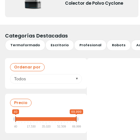
Colector de Polvo Cyclone
Categorías Destacadas
Termoformado
Escritorio
Profesional
Robots
A
Ordenar por
Todos
Precio
40
69,999
40
17,530
35,020
52,509
69,999