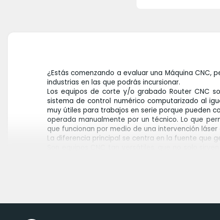
¿Estás comenzando a evaluar una Máquina CNC, per
industrias en las que podrás incursionar.
Los equipos de corte y/o grabado Router CNC son
sistema de control numérico computarizado al igu
muy útiles para trabajos en serie porque pueden c
operada manualmente por un técnico. Lo que perm
que funcionan por medio de una intervención láser o
La diferencia principal se centra en la fuente que 
Son equipos CNC tan versátiles, que no solo sirv
incursionar en industrias como la
publicidad, muebles y con algunos equipos en in
cortadoras y/o grabadoras router CNC económicas
poliuretano, acrílico y algunos metales como alumini
Cuentan con un área de trabajo desde los 300 x 
como Lagunta Tools y Tormach son equipos más prof
mayores espesores y a mayor velocidad que se pued