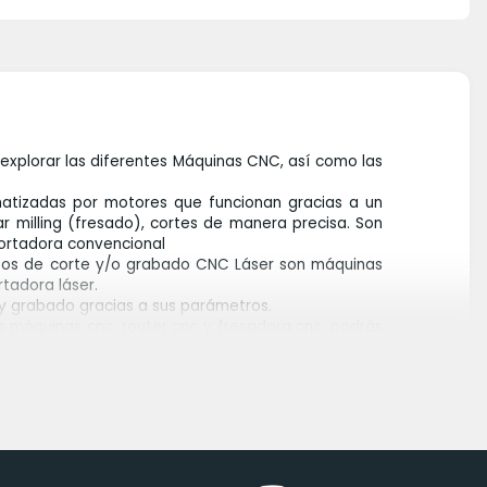
xplorar las diferentes Máquinas CNC, así como las
matizadas por motores que funcionan gracias a un
 milling (fresado), cortes de manera precisa. Son
cortadora convencional
ipos de corte y/o grabado CNC Láser son máquinas
rtadora láser.
e y grabado gracias a sus parámetros.
 máquinas cnc, router cnc y fresadora cnc, podrás
ntamos con equipos de la marca Two Trees que son
ar en materiales blandos, como madera, PVC, MDF,
uipos CNC con los que contamos. Las máquinas CNC
 ya que solo necesitan parar para un mantenimiento