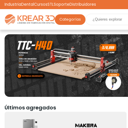
Industria
Dental
Cursos
STL
Soporte
Distribuidores
Categorías
Marcas
Impresoras 3D
Filamentos
Resinas
Robótica
Scooters
Drones
Realidad Virtual
Ga
Últimos agregados