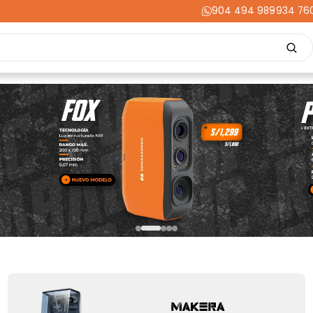
904 494 989
-
934 76
Repuestos
Upgrades
Herramientas
Acabados
Cortador
ming
Energía
Dental
Industria
Liquidaciones
PRIME