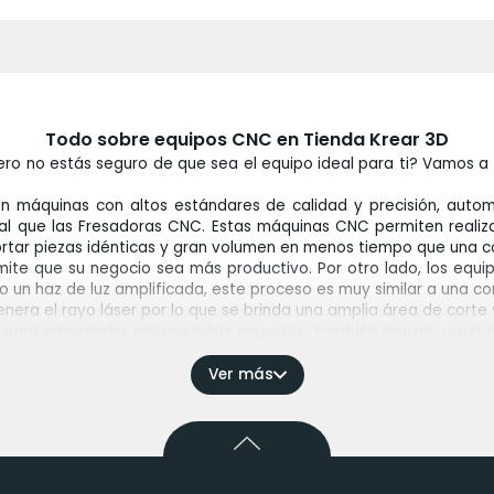
Todo sobre equipos CNC en Tienda Krear 3D
o no estás seguro de que sea el equipo ideal para ti? Vamos a e
 máquinas con altos estándares de calidad y precisión, auto
al que las Fresadoras CNC. Estas máquinas CNC permiten realizar
ortar piezas idénticas y gran volumen en menos tiempo que una 
ite que su negocio sea más productivo. Por otro lado, los equ
 un haz de luz amplificada, este proceso es muy similar a una co
genera el rayo láser por lo que se brinda una amplia área de cort
en para emprender en pequeños negocios, también gracias a estas
dustrias tan complejas como la automotriz y la aeronáutica. Co
Ver más
 de escritorio que su fresado (milling), les permiten trabaj
o, latón y bronce, entre otros.
180 x 40 mm hasta 1200 x 2400 x 300 mm en el portafolio de eq
esionales para el trabajo en madera, plástico y aluminio en
en utilizar en la industria, con un alto nivel de productividad