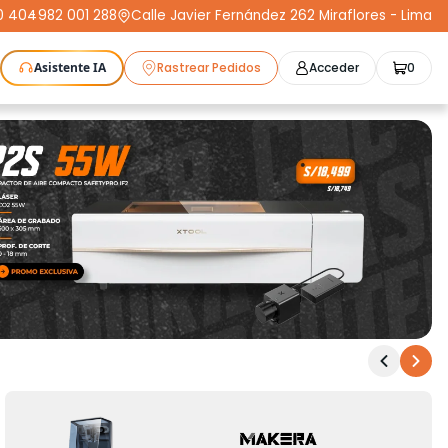
0 404
-
982 001 288
Calle Javier Fernández 262 Miraflores - Lima
Asistente IA
Rastrear Pedidos
Acceder
0
as Láser
Plotters
CNC
Escáneres 3D
Moldeo
K3D
Compra Segura
Cursos
STL
Protect+