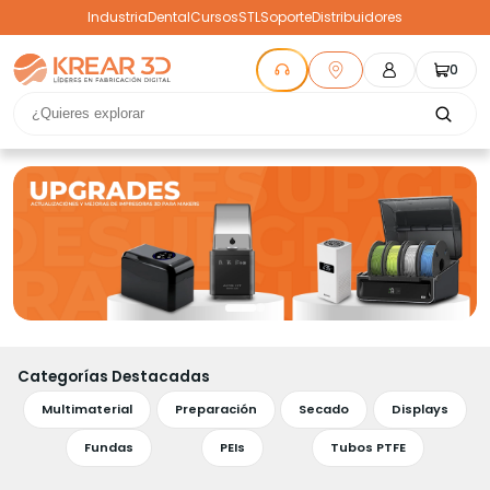
Industria
Dental
Cursos
STL
Soporte
Distribuidores
0
Categorías Destacadas
Multimaterial
Preparación
Secado
Displays
Fundas
PEIs
Tubos PTFE