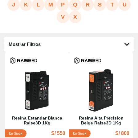
J
K
L
M
P
Q
R
S
T
U
V
X
Mostrar Filtros
Resina Estandar Blanca
Resina Alta Precision
Raise3D 1Kg
Beige Raise3D 1Kg
S/ 550
S/ 800
En Stock
En Stock