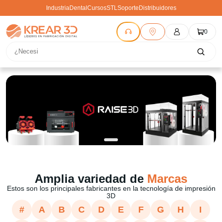
Industria
Dental
Cursos
STL
Soporte
Distribuidores
0
Amplia variedad de
Marcas
Estos son los principales fabricantes en la tecnología de impresión
3D
#
A
B
C
D
E
F
G
H
I