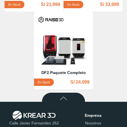
S/ 21,999
S/ 33,999
En Stock
En Stock
DF2 Paquete Completo
S/ 24,999
En Stock
Empresa
Calle Javier Fernandez 262
Nosotros