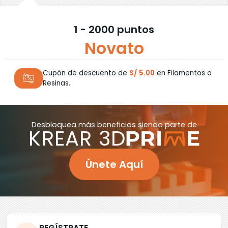
1 - 2000 puntos
Novato
Cupón de descuento de
S/ 5.00
en Filamentos o
Resinas.
Desbloquea más beneficios siendo parte de
KREAR 3D
Únete Aquí
REGÍSTRATE