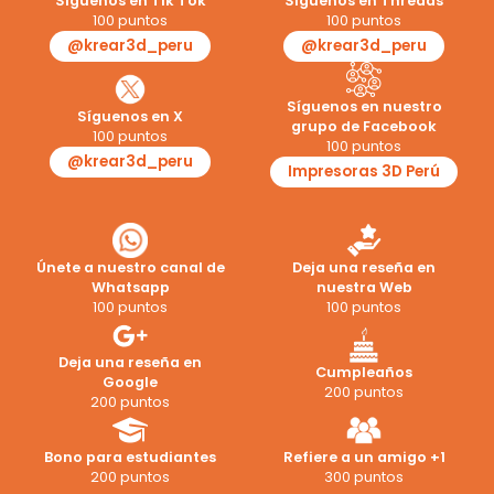
Síguenos en Tik Tok
Síguenos en Threads
100 puntos
100 puntos
@krear3d_peru
@krear3d_peru
Síguenos en nuestro
Síguenos en X
grupo de Facebook
100 puntos
100 puntos
@krear3d_peru
Impresoras 3D Perú
Únete a nuestro canal de
Deja una reseña en
Whatsapp
nuestra Web
100 puntos
100 puntos
Deja una reseña en
Cumpleaños
Google
200 puntos
200 puntos
Bono para estudiantes
Refiere a un amigo +1
200 puntos
300 puntos