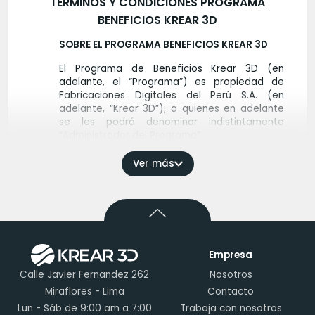
TÉRMINOS Y CONDICIONES PROGRAMA
BENEFICIOS KREAR 3D
SOBRE EL PROGRAMA BENEFICIOS KREAR 3D
El Programa de Beneficios Krear 3D (en
adelante, el “Programa”) es propiedad de
Fabricaciones Digitales del Perú S.A. (en
adelante, “Krear 3D”); a quienes en adelante
se les podrá denominar indistintamente
“Administrador del Programa”.
El Programa ha sido creado con la finalidad de
beneficiar a sus clientes, quienes podrán
Ver más
acumular Puntos bajo las condiciones que se
indican en este documento, para luego ser
canjeados por diversos productos ofrecidos
por Krear 3D.
FORMAS DE ACCEDER AL PROGRAMA
Empresa
Para formar parte del Programa, los clientes
Calle Javier Fernandez 262
Nosotros
de Krear 3D deberán inscribirse en el mismo.
La inscripción en el Programa se efectúa
Miraflores - Lima
Contacto
mediante el registro en nuestra página web,
Lun - Sáb de 9:00 am a 7:00
Trabaja con nosotros