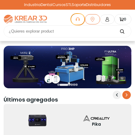
Industria
Dental
Cursos
STL
Soporte
Distribuidores
0
Últimos agregados
Pika