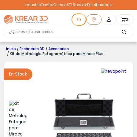
Industria
Dental
Cursos
STL
Soporte
Distribuidores
0
Inicio
/
Escáneres 3D
/
Accesorios
/ Kit de Metrología Fotogramétrica para Miraco Plus
En Stock