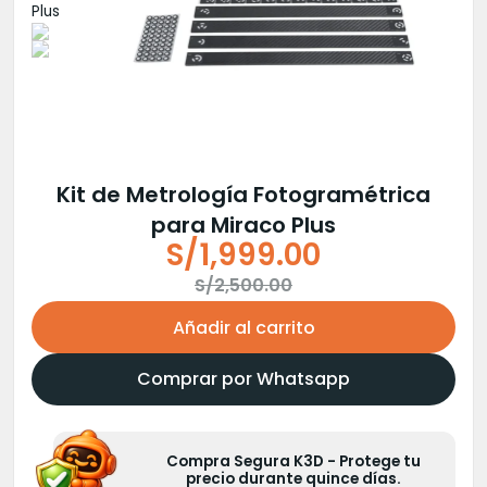
Kit de Metrología Fotogramétrica
para Miraco Plus
S/
1,999.00
El
El
S/
2,500.00
precio
precio
Añadir al carrito
original
actual
era:
es:
Comprar por Whatsapp
S/2,500.00.
S/1,999.00.
Compra Segura K3D - Protege tu
precio durante quince días.