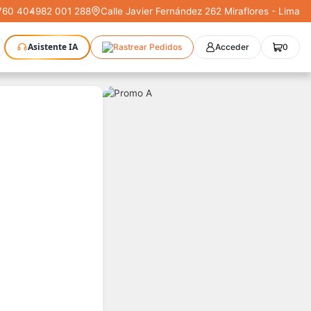
760 404
-
982 001 288
Calle Javier Fernández 262 Miraflores - Lima
Asistente IA
Rastrear Pedidos
Acceder
0
Plotters
CNC
Escáneres 3D
Moldeo
Robótica
Compra Segura
Cursos
STL
PRIME