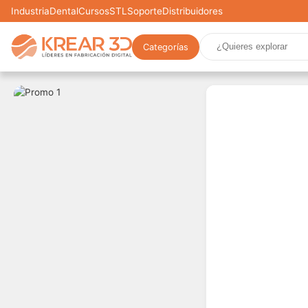
Industria
Dental
Cursos
STL
Soporte
Distribuidores
Categorías
Marcas
Impresoras 3D
Filamentos
Resinas
Repue
Scooters
Drones
Realidad Virtual
Gaming
E