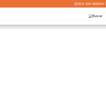
904 494 989
-
934 
stos
Upgrades
Herramientas
Acabados
Cortadoras Láser
nergía
Dental
Industria
Liquidaciones
K3D
Protect+