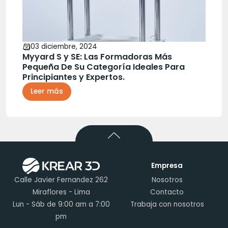
03 diciembre, 2024
Myyard S y SE: Las Formadoras Más
Pequeña De Su Categoría Ideales Para
Principiantes y Expertos.
Leer más
Empresa
Calle Javier Fernandez 262
Nosotros
Miraflores - Lima
Contacto
Lun - Sáb de 9:00 am a 7:00
Trabaja con nosotros
pm