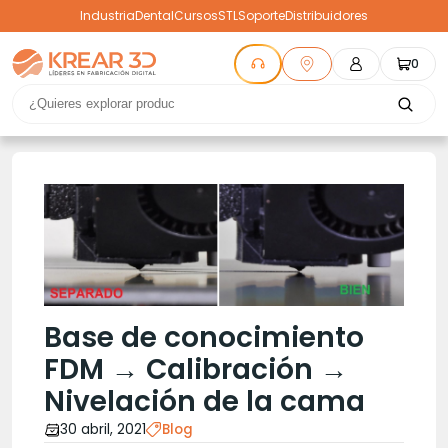
Industria
Dental
Cursos
STL
Soporte
Distribuidores
0
Base de conocimiento
FDM → Calibración →
Nivelación de la cama
30 abril, 2021
Blog