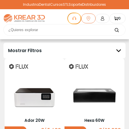
Industria
Dental
Cursos
STL
Soporte
Distribuidores
0
Mostrar Filtros
Ador 20W
Hexa 60W