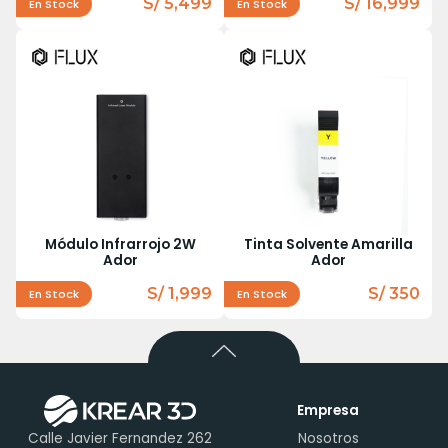
S/ 5,499
S/ 16,999
En Stock
En Stock
Módulo Infrarrojo 2W
Tinta Solvente Amarilla
Ador
Ador
S/ 1,999
S/ 350
En Stock
En Stock
Empresa
Calle Javier Fernandez 262
Nosotros