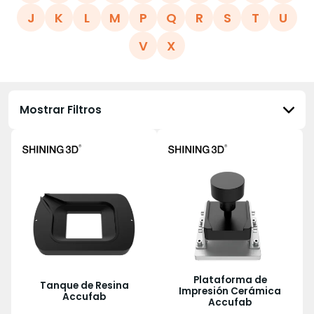
J
K
L
M
P
Q
R
S
T
U
V
X
Mostrar Filtros
Plataforma de
Tanque de Resina
Impresión Cerámica
Accufab
Accufab