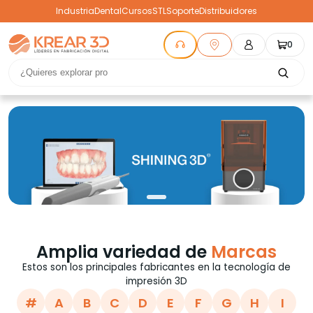
Industria
Dental
Cursos
STL
Soporte
Distribuidores
0
Amplia variedad de
Marcas
Estos son los principales fabricantes en la tecnología de
impresión 3D
#
A
B
C
D
E
F
G
H
I