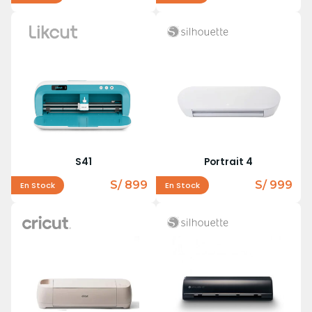
S41
Portrait 4
S/ 899
S/ 999
En Stock
En Stock