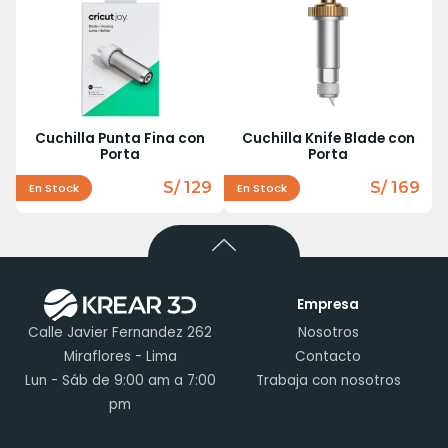
Cuchilla Punta Fina con
Cuchilla Knife Blade con
Porta
Porta
S/ 129
S/ 169
En Stock
En Stock
Empresa
Calle Javier Fernandez 262
Nosotros
Miraflores - Lima
Contacto
Lun - Sáb de 9:00 am a 7:00
Trabaja con nosotros
pm