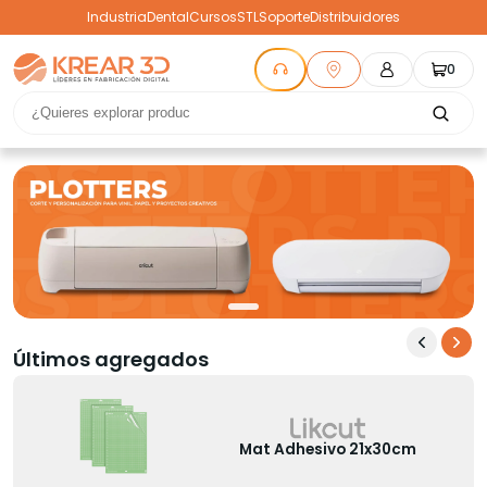
Industria
Dental
Cursos
STL
Soporte
Distribuidores
0
Últimos agregados
Mat Adhesivo 21x30cm