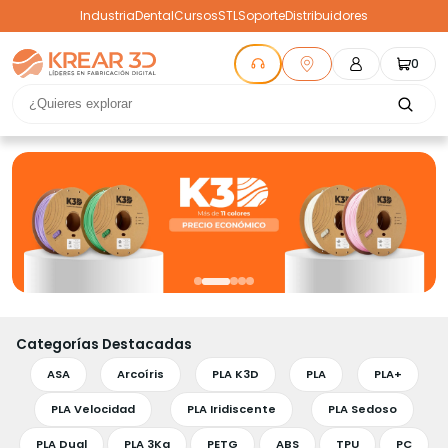
Industria
Dental
Cursos
STL
Soporte
Distribuidores
0
Categorías Destacadas
ASA
Arcoíris
PLA K3D
PLA
PLA+
PLA Velocidad
PLA Iridiscente
PLA Sedoso
PLA Dual
PLA 3Kg
PETG
ABS
TPU
PC