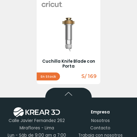
Cuchilla Knife Blade con
Porta
S/ 169
En Stock
Empresa
Calle Javier Fernandez 262
Nosotros
Miraflores - Lima
Contacto
Lun - Sáb de 9:00 am a 7:00
Trabaja con nosotros