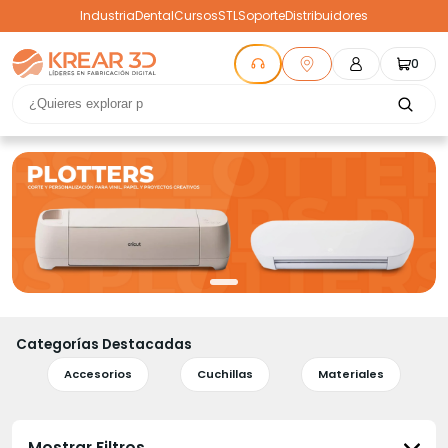
Industria
Dental
Cursos
STL
Soporte
Distribuidores
0
Categorías Destacadas
Accesorios
Cuchillas
Materiales
Mostrar Filtros