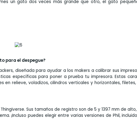
mprimes un gato dos veces más grande que otro, el gato pequeñ
sto para el despegue?
ckers, diseñada para ayudar a los makers a calibrar sus impres
ísticas específicas para poner a prueba tu impresora. Estas cara
 relieve, voladizos, cilindros verticales y horizontales, filetes,
 Thingiverse. Sus tamaños de registro son de 5 y 1397 mm de alto,
ma. ¡Incluso puedes elegir entre varias versiones de Phil, inclui