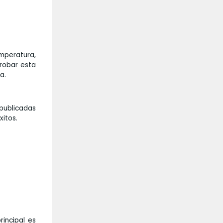
emperatura,
probar esta
a.
 publicadas
xitos.
rincipal es