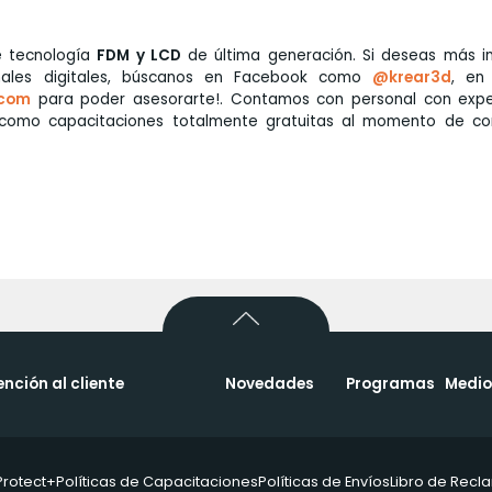
 tecnología
FDM y LCD
de última generación. Si deseas más i
nales digitales, búscanos en Facebook como
@krear3d
, en
.com
para poder asesorarte!. Contamos con personal con expe
í como capacitaciones totalmente gratuitas al momento de c
ención al cliente
Novedades
Programas
Medio
Protect+
Políticas de Capacitaciones
Políticas de Envíos
Libro de Rec