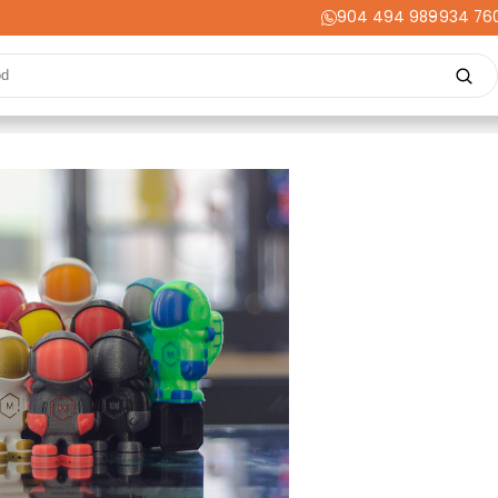
904 494 989
-
934 76
Repuestos
Upgrades
Herramientas
Acabados
Cortador
ming
Energía
Dental
Industria
Liquidaciones
PRIME