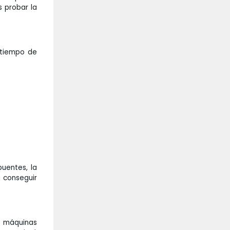
s probar la
 tiempo de
puentes, la
a conseguir
s máquinas