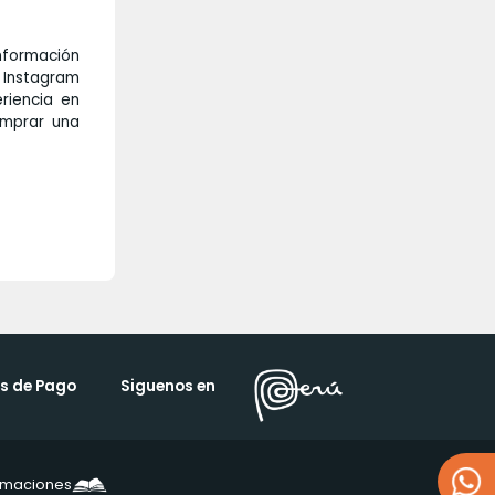
nformación
 Instagram
riencia en
omprar una
s de Pago
Siguenos en
lamaciones