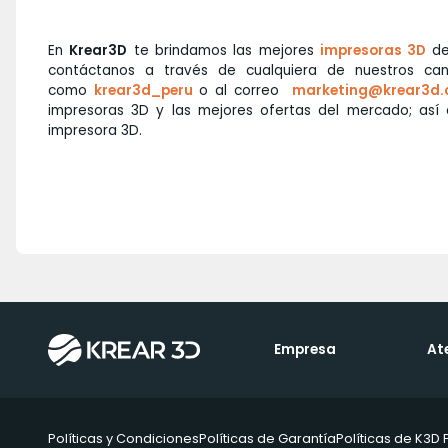
En
Krear3D
te brindamos las mejores
impresoras 3D
de
contáctanos a través de cualquiera de nuestros ca
como
krear3d_peru
o al correo
marketing@krear3d
impresoras 3D y las mejores ofertas del mercado; as
impresora 3D.
Empresa
At
Políticas y Condiciones
Políticas de Garantía
Políticas de K3D 