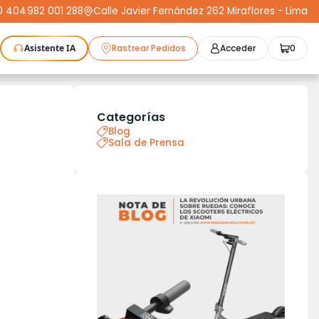
0 404
-
982 001 288
Calle Javier Fernández 262 Miraflores - Lima
Asistente IA
Rastrear Pedidos
Acceder
0
as Láser
Plotters
CNC
Escáneres 3D
Moldeo
K3D
Compra Segura
Cursos
STL
Categorías
Protect+
Blog
Sala de Prensa