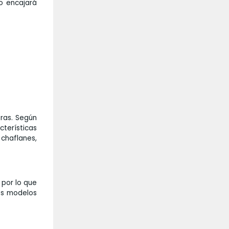
o encajará
oras. Según
cterísticas
 chaflanes,
 por lo que
dos modelos