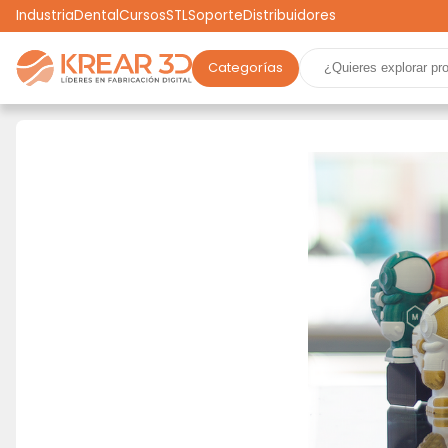
Industria
Dental
Cursos
STL
Soporte
Distribuidores
Categorías
Marcas
Impresoras 3D
Filamentos
Resinas
Robótica
Scooters
Drones
Realidad Virtual
Ga