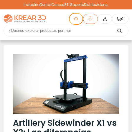
Industria
Dental
Cursos
STL
Soporte
Distribuidores
0
Artillery Sidewinder X1 vs