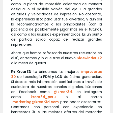
como la placa de impresión calentada de manera
desigual o el posible vaivén del eje Z a grandes
altitudes y velocidades de impresión. No obstante,
la experiencia lista para usar fue divertida, y aun así
la recomendaríamos a los principiantes (con la
paciencia de posiblemente jugar más en el futuro),
así como a los usuarios experimentados. Es un punto
de partida sólido capaz de realizar grandes
impresiones.
Ahora que hemos refrescado nuestros recuerdos en
el
X1,
entremos y lo que trae el nuevo
Sidewinder X2
a la mesa de guerra.
En
Krear3D
te brindamos las mejores
impresoras
3D
de tecnología
FDM y LCD
de última generación.
Si deseas más información contáctanos a través de
cualquiera de nuestros canales digitales, búscanos
en Facebook como
@krear3d
, en Instagram
como
krear3d_peru
o al correo
marketing@krear3d.com
para poder asesorarte!.
Contamos con personal con experiencia en
impresoras 3D y las mejores ofertas del mercado;