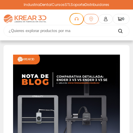
Industria
Dental
Cursos
STL
Soporte
Distribuidores
0