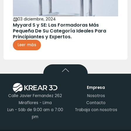
03 diciembre, 2024
Myyard S y SE: Las Formadoras Más
Pequeña De Su Categoría Ideales Para
Principiantes y Expertos.
Leer más
Empresa
Calle Javier Fernandez 262
Nosotros
Miraflores - Lima
Contacto
Lun - Sáb de 9:00 am a 7:00
Trabaja con nosotros
pm