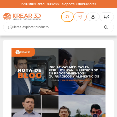
Industria
Dental
Cursos
STL
Soporte
Distribuidores
0