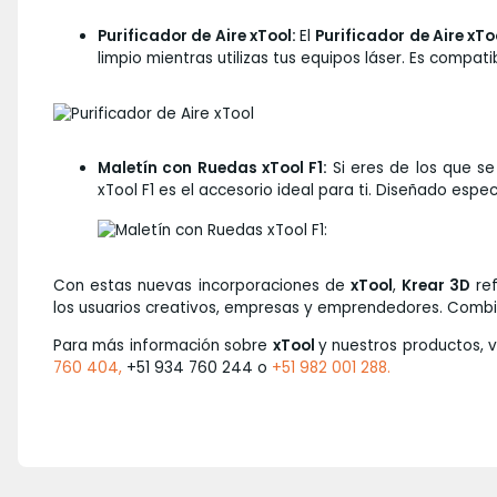
Purificador de Aire xTool:
El
Purificador de Aire xTo
limpio mientras utilizas tus equipos láser. Es compati
Maletín con Ruedas xTool F1:
Si eres de los que 
xTool F1 es el accesorio ideal para ti. Diseñado esp
Con estas nuevas incorporaciones de
xTool
,
Krear 3D
ref
los usuarios creativos, empresas y emprendedores. Combin
Para más información sobre
xTool
y nuestros productos, 
760 404,
+51 934 760 244 o
+51 982 001 288.