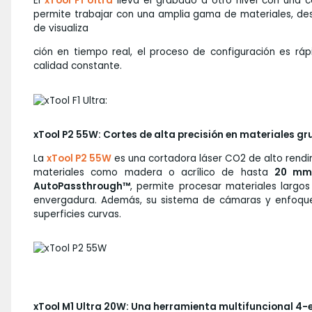
El
xTool F1 Ultra
lleva el grabado a otro nivel con una 
permite trabajar con una amplia gama de materiales, des
de visualiza
ción en tiempo real, el proceso de configuración es ráp
calidad constante.
xTool P2 55W: Cortes de alta precisión en materiales gr
La
xTool P2 55W
es una cortadora láser CO2 de alto rendi
materiales como madera o acrílico de hasta
20 m
AutoPassthrough™
, permite procesar materiales largo
envergadura. Además, su sistema de cámaras y enfoque
superficies curvas.
xTool M1 Ultra 20W: Una herramienta multifuncional 4-