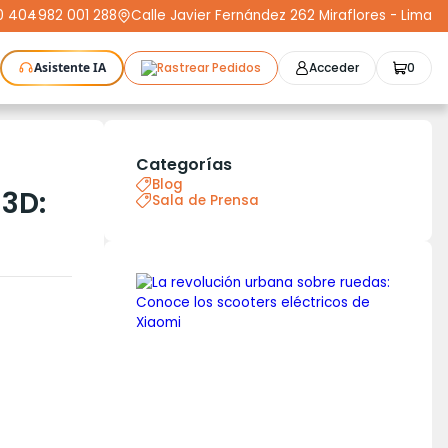
0 404
-
982 001 288
Calle Javier Fernández 262 Miraflores - Lima
Asistente IA
Rastrear Pedidos
Acceder
0
as Láser
Plotters
CNC
Escáneres 3D
Moldeo
K3D
Compra Segura
Cursos
STL
Categorías
Protect+
Blog
 3D:
Sala de Prensa