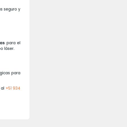
s seguro y
das
para el
po láse
r.
gicas para
 al
+51 934