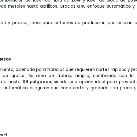
combinación de láser de fibra de
20W
y láser de diodo de
20
de metales hasta acrílicos. Gracias a su enfoque automático y 
ido y preciso, ideal para entornos de producción que buscan ef
uesos
miento, diseñada para trabajos que requieren cortes rápidos y p
m
de grosor. Su área de trabajo amplia, combinada con la 
s de hasta
118 pulgadas
, siendo una opción ideal para proyect
 automático aseguran que cada corte y grabado sea preciso, 
en-1