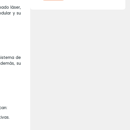
bado láser,
odular y su
sistema de
 Además, su
can:
ivas.