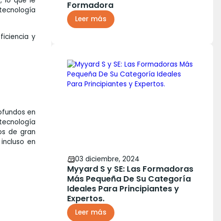
W
, lo que le
Formadora
tecnología
Leer más
iciencia y
rofundos en
tecnología
os de gran
incluso en
03 diciembre, 2024
Myyard S y SE: Las Formadoras
Más Pequeña De Su Categoría
Ideales Para Principiantes y
Expertos.
Leer más