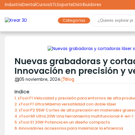
Industria
Dental
Cursos
STL
Soporte
Distribuidores
Categorías
Marcas
Impresoras 3D
Filamentos
Resinas
Robótica
Scooters
Drones
Realidad Virtual
Ga
Nuevas grabadoras y cortado
Innovación en precisión y v
05 noviembre, 2024
Blog
Indice
xTool F1 Velocidad y precisión para entornos de alta produ
xTool F1 Ultra Máxima versatilidad con doble láser
xTool P2 55W Cortes de alta precisión en materiales grues
xTool M1 Ultra 20W Una herramienta multifuncional 4-en-1
xTool S1 20W Potencia en un diseño compacto
Innovadores accesorios para maximizar la eficiencia